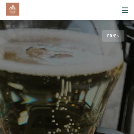
FR
/
EN