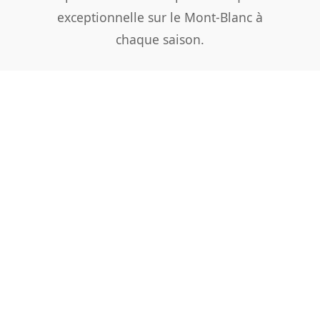
exceptionnelle sur le Mont-Blanc à
chaque saison.
Réserver une table
Les Terrasses du Cuchet - Mont Blanc
Restaurant de montagne face au Mont Blanc
3800 Route de la Cry Cuchet
74920 Combloux